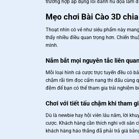
trường hợp áp dụng lối đánh hù dọa làm 
Mẹo chơi Bài Cào 3D chia
Thoạt nhìn có vẻ như siêu phẩm này mang nă
thấy nhiều điều quan trọng hơn. Chiến thuật 
mình.
Nắm bắt mọi nguyên tắc liên qua
Mỗi loại hình cá cược trực tuyến đều có
chậm rãi tìm đọc cẩm nang thi đấu cùng qu
đệm để bạn có thể tham gia trải nghiệm b
Chơi với tiết tấu chậm khi tham g
Dù là newbie hay hội viên lâu năm, lời khuy
cược. Khách hàng cần thích nghi với sân ch
khách hàng háo thắng đã phải trả giá bằng