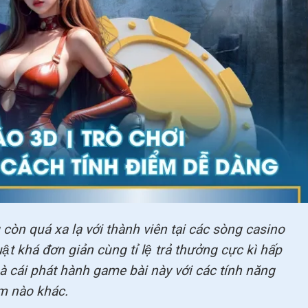
̀n quá xa lạ với thành viên tại các sòng casino
t khá đơn giản cùng tỉ lệ trả thưởng cực kì hấp
à cái phát hành game bài này với các tính năng
̉m nào khác.