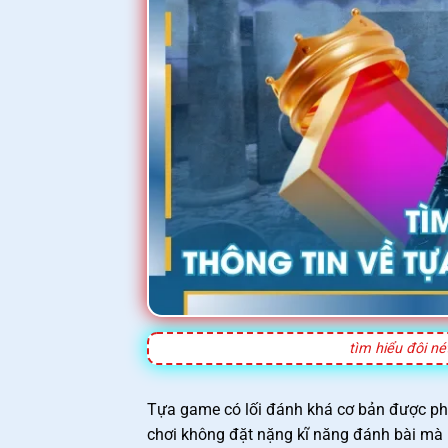
tìm hiểu đôi né
Tựa game có lối đánh khá cơ bản được phát
chơi không đặt nặng kĩ năng đánh bài mà bạ