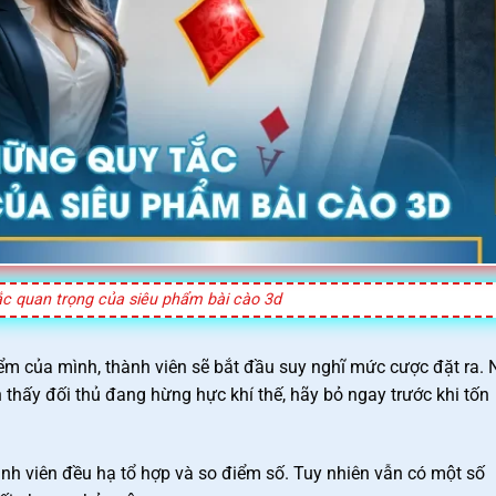
c quan trọng của siêu phẩm bài cào 3d
ểm của mình, thành viên sẽ bắt đầu suy nghĩ mức cược đặt ra. 
thấy đối thủ đang hừng hực khí thế, hãy bỏ ngay trước khi tốn
h viên đều hạ tổ hợp và so điểm số. Tuy nhiên vẫn có một số