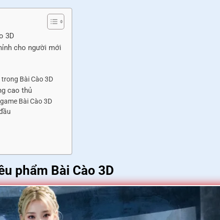
ào 3D
hỉnh cho người mới
ua trong Bài Cào 3D
ng cao thủ
 game Bài Cào 3D
 đầu
iêu phẩm Bài Cào 3D