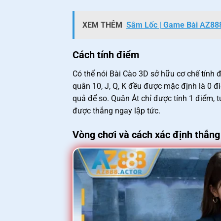
XEM THÊM
Sâm Lốc | Game Bài AZ88
Cách tính điểm
Có thể nói Bài Cào 3D sở hữu cơ chế tính đ
quân 10, J, Q, K đều được mặc định là 0 điể
quả để so. Quân Át chỉ được tính 1 điểm, 
được thắng ngay lập tức.
Vòng chơi và cách xác định thắ