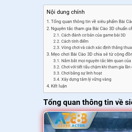
Nội dung chính
Tổng quan thông tin về siêu phẩm Bài C
Nguyên tắc tham gia Bài Cào 3D chuẩn c
Cách đánh cơ bản của game bài 3D
Cách tính điểm
Vòng chơi và cách xác định thắng th
Mẹo chơi Bài Cào 3D chia sẻ từ cộng đồ
Nắm bắt mọi nguyên tắc liên quan của
Chơi với tiết tấu chậm khi tham gia lần
Chơi bằng sự linh hoạt
Xây dựng tâm lý vững vàng
Kết luận
Tổng quan thông tin về s