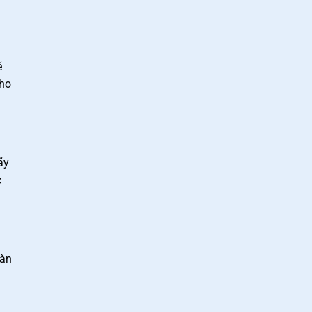
Đá Gà Campuchia | Sàn Đấu Của
Những Chiến Binh Đẳng Cấp
Tháng 6 3, 2025
̃
cho
ãy
c
àn