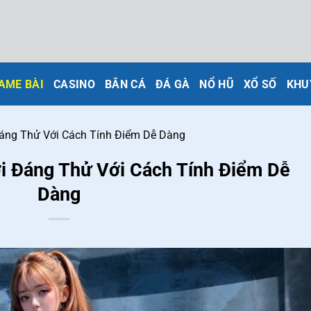
AME BÀI
CASINO
BẮN CÁ
ĐÁ GÀ
NỔ HŨ
XỔ SỐ
KHU
 Đáng Thử Với Cách Tính Điểm Dễ Dàng
ơi Đáng Thử Với Cách Tính Điểm Dễ
Dàng