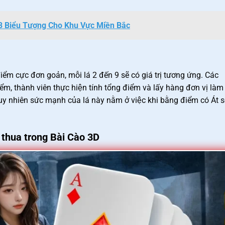
8 Biểu Tượng Cho Khu Vực Miền Bắc
iểm cực đơn goản, mỗi lá 2 đến 9 sẽ có giá trị tương ứng. Các
m, thành viên thực hiện tính tổng điểm và lấy hàng đơn vị làm 
tuy nhiên sức mạnh của lá này nằm ở việc khi bằng điểm có Át s
ng thua trong Bài Cào 3D