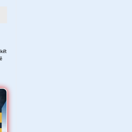
Sâm Lốc | Game Bài AZ888
Biểu Tượng Cho Khu Vực Miền
Bắc
Tháng 6 1, 2025
kết
ẽ
Đá Gà Cựa Sắt | Chiêm Ngưỡng
Điệu Múa Tuyệt Sắc Của Chiến
Kê
Tháng 5 8, 2025