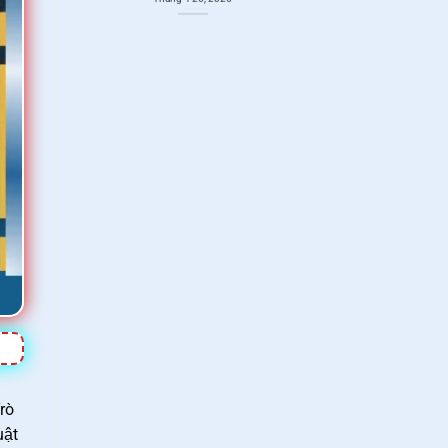
Rút Tiền AZ888 – Thao Tác
Nhanh, Tiền Về Túi Chỉ 3 Phút
Tháng 4 26, 2025
Tải App AZ888 – Tốc Độ
Download Siêu Tốc Cho IOS Và
Android
Tháng 4 26, 2025
rò
ật