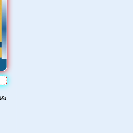
Đá Gà Cựa Dao | Hình Thức Chọi
Kê Kịch Tính & Chuyên Nghiệp
Tháng 5 9, 2025
Đá Gà Online | Tập Hợp Các
Cuộc Chiến Chất Lượng Nhất
2025
Tháng 5 23, 2025
Nếu