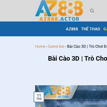
Bỏ
qua
nội
dung
AZ888
THỂ THAO
G
Home
-
Game bài
-
Bài Cào 3D | Trò Chơi
Bài Cào 3D | Trò Ch
11
Th5