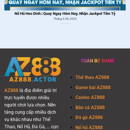
TOÀN BỘ GAME
Nổ Hũ Tết Nguyên Đán & Quy Tắc Tham Gia Cho Newbie
Tháng 5 31, 2025
Thể thao AZ888
Game bài
AZ888
AZ888
là địa điểm giải trí
Casino
AZ888
trực tuyến được nhiều
người chơi lựa chọn. Nền
Bắn cá
AZ888
tảng cung cấp nhiều dịch
Đá gà
AZ888
vụ khác nhau như Thể
Thao, Nổ Hũ, Đá Gà, … cực
Nổ hũ
AZ888