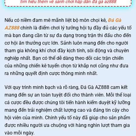
tìm hiểu thêm về sảnh chơi hấp dẫn đá gà az888
Nếu có niềm đam mê mãnh liệt bộ môn chọi kê,
Đá Gà
AZ888
chính là điểm chơi lý tưởng hội tụ đầy đủ các yếu tố
mà bạn đang cần từ sự đa dạng trong trận thi đấu cho đến
cơ hội ăn thưởng cực lớn. Sảnh luôn mang đến cho người
tham gia không khí chơi đầy kịch tính, sôi động và chuyên
nghiệp nhất. Bạn có thể dễ dàng theo dõi các trận chiến
của những chiến kê tuyển chọn từ khắp nơi cũng như đưa
ra những quyết định cược thông minh nhất.
Với quy trình minh bạch và rõ ràng, Đá Gà AZ888 cam kết
mang đến sự an toàn tuyệt đối cho thành viên. Mỗi thể loại
cá cược đều được chúng tôi tiến hành kiểm duyệt kỹ lưỡng
mang đến trải nghiệm chất lượng cao và đáng tin cậy cho
hội viên của mình. Chính yếu tố này đã giúp cho sản phẩm
được nhiều người ưa chuộng với hàng nghìn lượt tham gia
vào mỗi ngày.