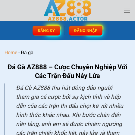
Bỏ
qua
nội
dung
ĐĂNG KÝ
ĐĂNG NHẬP
Home
-
Đá gà
Đá Gà AZ888 – Cược Chuyên Nghiệp Với
Các Trận Đấu Nảy Lửa
Đá Gà AZ888 thu hút đông đảo người
tham gia cá cược bởi sự kịch tính và hấp
dẫn của các trận thi đấu chọi kê với nhiều
hình thức khác nhau. Khi bước chân đến
nền tảng, anh em sẽ được chiêm ngưỡng
các trận chiến khốc liệt, nảy lửa và tham