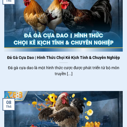
Th5
Đá Gà Cựa Dao | Hình Thức Chọi Kê Kịch Tính & Chuyên Nghiệp
Đá gà cựa dao là một hình thức cược được phát triển từ bộ môn
truyền [...]
Xổ Số Keno | Tổng Hợp 4 Cách Đặt Cược Cho Người Mới
Tháng 5 1, 2025
08
Th5