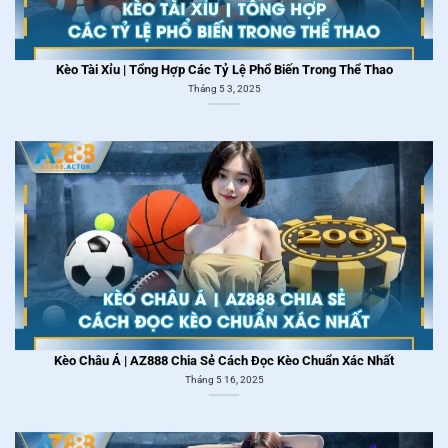
Kèo Châu Á | AZ888 Chia Sẻ Cách Đọc Kèo Chuẩn Xác Nhất
Tháng 5 16, 2025