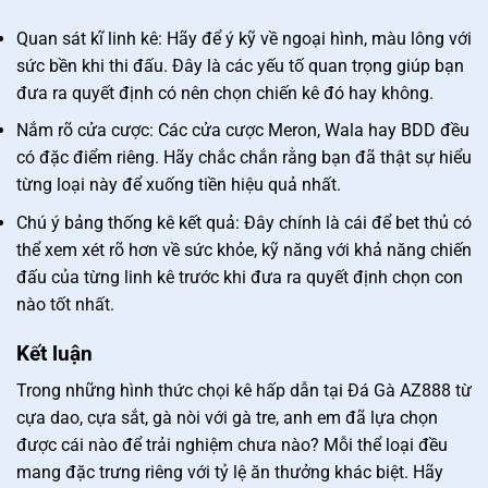
Quan sát kĩ linh kê: Hãy để ý kỹ về ngoại hình, màu lông với
sức bền khi thi đấu. Đây là các yếu tố quan trọng giúp bạn
đưa ra quyết định có nên chọn chiến kê đó hay không.
Nắm rõ cửa cược: Các cửa cược Meron, Wala hay BDD đều
có đặc điểm riêng. Hãy chắc chắn rằng bạn đã thật sự hiểu
từng loại này để xuống tiền hiệu quả nhất.
Chú ý bảng thống kê kết quả: Đây chính là cái để bet thủ có
thể xem xét rõ hơn về sức khỏe, kỹ năng với khả năng chiến
đấu của từng linh kê trước khi đưa ra quyết định chọn con
nào tốt nhất.
Kết luận
Trong những hình thức chọi kê hấp dẫn tại Đá Gà AZ888 từ
cựa dao, cựa sắt, gà nòi với gà tre, anh em đã lựa chọn
được cái nào để trải nghiệm chưa nào? Mỗi thể loại đều
mang đặc trưng riêng với tỷ lệ ăn thưởng khác biệt. Hãy