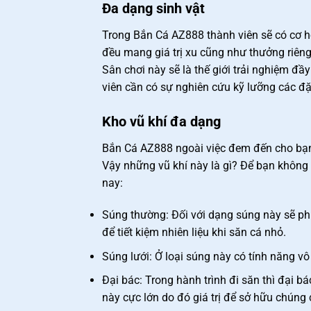
Đa dạng sinh vật
Trong Bắn Cá AZ888 thành viên sẽ có cơ h
đều mang giá trị xu cũng như thưởng riêng
Sân chơi này sẽ là thế giới trải nghiệm đầ
viên cần có sự nghiên cứu kỹ lưỡng các đặc
Kho vũ khí đa dạng
Bắn Cá AZ888 ngoài việc đem đến cho bạn m
Vậy những vũ khí này là gì? Để bạn không c
nay:
Súng thường: Đối với dạng súng này sẽ ph
để tiết kiệm nhiên liệu khi săn cá nhỏ.
Súng lưới: Ở loại súng này có tính năng vô
Đại bác: Trong hành trình đi săn thì đại b
này cực lớn do đó giá trị để sở hữu chúng