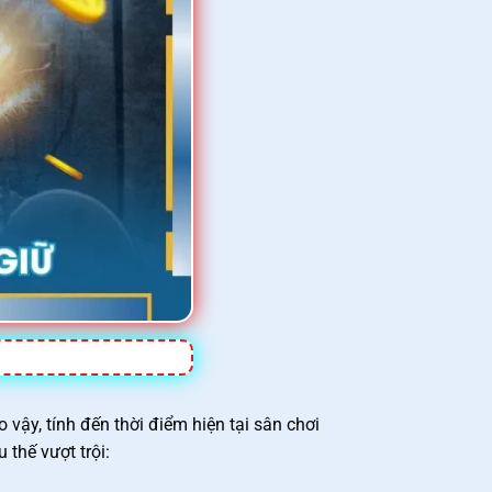
vậy, tính đến thời điểm hiện tại sân chơi
 thế vượt trội: