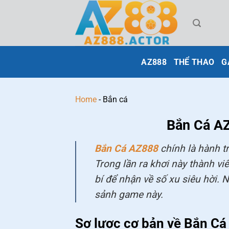
Bỏ
qua
nội
dung
AZ888
THỂ THAO
G
Home
-
Bắn cá
Bắn Cá AZ
Bắn Cá AZ888
chính là hành t
Trong lần ra khơi này thành vi
bí để nhận về số xu siêu hời. 
sảnh game này.
Sơ lược cơ bản về Bắn C