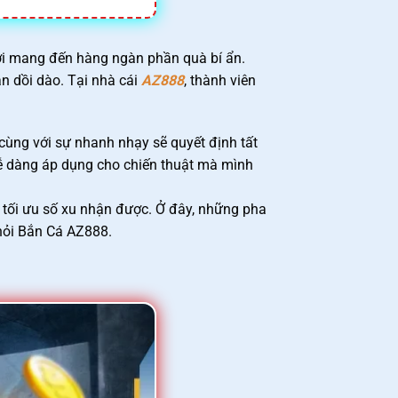
ơi mang đến hàng ngàn phần quà bí ẩn.
n dồi dào. Tại nhà cái
AZ888
, thành viên
cùng với sự nhanh nhạy sẽ quyết định tất
ễ dàng áp dụng cho chiến thuật mà mình
 tối ưu số xu nhận được. Ở đây, những pha
hỏi Bắn Cá AZ888.