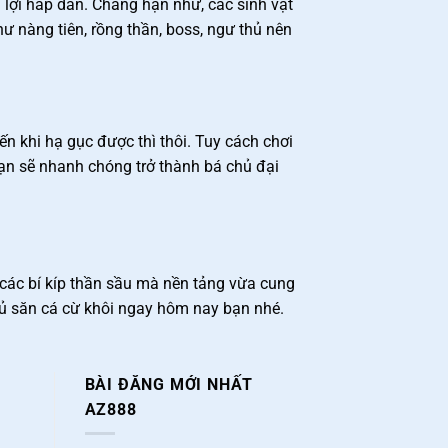
 lợi hấp dẫn. Chẳng hạn như, các sinh vật
Xổ Số Keno | Tổng Hợp 4 Cách
như nàng tiên, rồng thần, boss, ngư thủ nên
Đặt Cược Cho Người Mới
Tháng 5 1, 2025
ến khi hạ gục được thì thôi. Tuy cách chơi
ạn sẽ nhanh chóng trở thành bá chủ đại
Xổ Số Nhanh | Quay Lô Siêu
Tốc, Nhận Thưởng Cực Khủng
Tháng 5 21, 2025
 các bí kíp thần sầu mà nền tảng vừa cung
hủ săn cá cừ khôi ngay hôm nay bạn nhé.
BÀI ĐĂNG MỚI NHẤT
AZ888
y