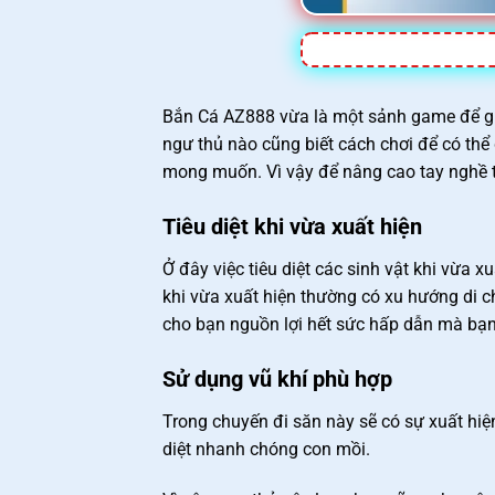
Bắn Cá AZ888 vừa là một sảnh game để giải
ngư thủ nào cũng biết cách chơi để có thể
mong muốn. Vì vậy để nâng cao tay nghề th
Tiêu diệt khi vừa xuất hiện
Ở đây việc tiêu diệt các sinh vật khi vừa 
khi vừa xuất hiện thường có xu hướng di c
cho bạn nguồn lợi hết sức hấp dẫn mà bạn
Sử dụng vũ khí phù hợp
Trong chuyến đi săn này sẽ có sự xuất hiện
diệt nhanh chóng con mồi.