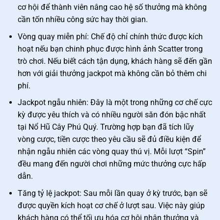
cơ hội để thành viên nâng cao hệ số thưởng mà không
cần tốn nhiều công sức hay thời gian.
Vòng quay miễn phí: Chế độ chỉ chính thức được kích
hoạt nếu bạn chinh phục được hình ảnh Scatter trong
trò chơi. Nếu biết cách tận dụng, khách hàng sẽ đến gần
hơn với giải thưởng jackpot mà không cần bỏ thêm chi
phí.
Jackpot ngẫu nhiên: Đây là một trong những cơ chế cực
kỳ được yêu thích và có nhiều người săn đón bậc nhất
tại Nổ Hũ Cây Phú Quý. Trường hợp bạn đã tích lũy
vòng cược, tiền cược theo yêu cầu sẽ đủ điều kiện để
nhận ngẫu nhiên các vòng quay thú vị. Mỗi lượt “Spin”
đều mang đến người chơi những mức thưởng cực hấp
dẫn.
Tăng tỷ lệ jackpot: Sau mỗi lần quay ở kỳ trước, bạn sẽ
được quyền kích hoạt cơ chế ở lượt sau. Việc này giúp
khách hàng có thể tối ưu hóa cơ hội nhận thưởng và