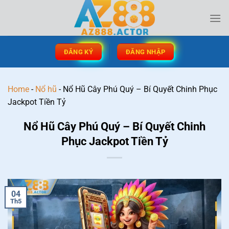
Bỏ
qua
nội
dung
ĐĂNG KÝ
ĐĂNG NHẬP
Home
-
Nổ hũ
-
Nổ Hũ Cây Phú Quý – Bí Quyết Chinh Phục
Jackpot Tiền Tỷ
Nổ Hũ Cây Phú Quý – Bí Quyết Chinh
Phục Jackpot Tiền Tỷ
04
Th5