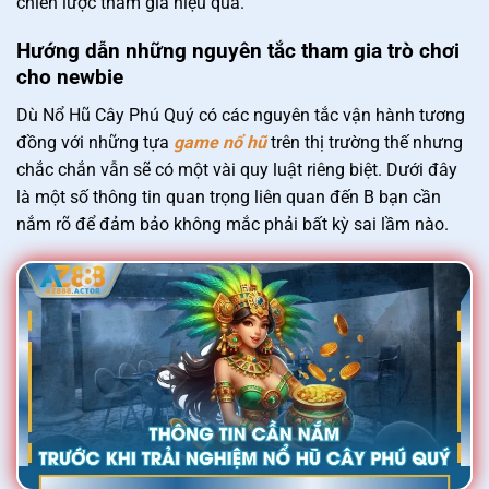
chiến lược tham gia hiệu quả.
Hướng dẫn những nguyên tắc tham gia trò chơi
cho newbie
Dù Nổ Hũ Cây Phú Quý có các nguyên tắc vận hành tương
đồng với những tựa
game nổ hũ
trên thị trường thế nhưng
chắc chắn vẫn sẽ có một vài quy luật riêng biệt. Dưới đây
là một số thông tin quan trọng liên quan đến B bạn cần
nắm rõ để đảm bảo không mắc phải bất kỳ sai lầm nào.