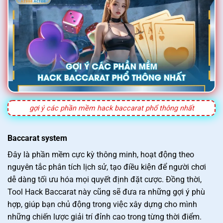
gợi ý các phần mềm hack baccarat phổ thông nhất
Baccarat system
Đây là phần mềm cực kỳ thông minh, hoạt động theo
nguyên tắc phân tích lịch sử, tạo điều kiện để người chơi
dễ dàng tối ưu hóa mọi quyết định đặt cược. Đồng thời,
Tool Hack Baccarat này cũng sẽ đưa ra những gợi ý phù
hợp, giúp bạn chủ động trong việc xây dựng cho mình
những chiến lược giải trí đỉnh cao trong từng thời điểm.