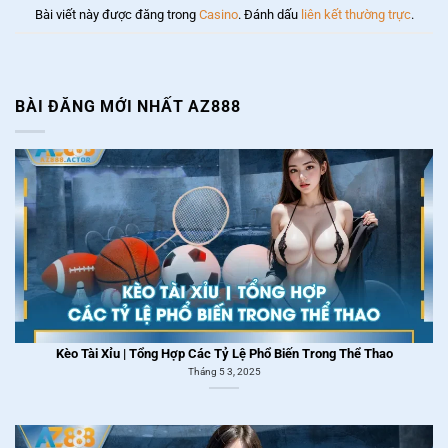
Bài viết này được đăng trong
Casino
. Đánh dấu
liên kết thường trực
.
BÀI ĐĂNG MỚI NHẤT AZ888
Kèo Tài Xỉu | Tổng Hợp Các Tỷ Lệ Phổ Biến Trong Thể Thao
Tháng 5 3, 2025