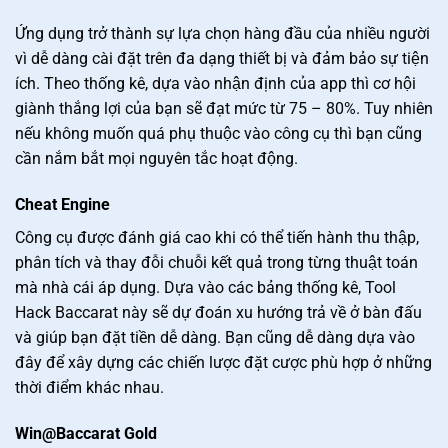
Ứng dụng trở thành sự lựa chọn hàng đầu của nhiều người
vì dễ dàng cài đặt trên đa dạng thiết bị và đảm bảo sự tiện
ích. Theo thống kê, dựa vào nhận định của app thì cơ hội
giành thắng lợi của bạn sẽ đạt mức từ 75 – 80%. Tuy nhiên
nếu không muốn quá phụ thuộc vào công cụ thì bạn cũng
cần nắm bắt mọi nguyên tắc hoạt động.
Cheat Engine
Công cụ được đánh giá cao khi có thể tiến hành thu thập,
phân tích và thay đỗi chuỗi kết quả trong từng thuật toán
Điên Cuồng 777 | Nổ Hũ Jackpot Cùng Biểu Tượng Hiếm
mà nhà cái áp dụng. Dựa vào các bảng thống kê, Tool
Tháng 5 5, 2025
Hack Baccarat này sẽ dự đoán xu hướng trả về ở bàn đấu
và giúp bạn đặt tiền dễ dàng. Bạn cũng dễ dàng dựa vào
đây để xây dựng các chiến lược đặt cược phù hợp ở những
thời điểm khác nhau.
Win@Baccarat Gold