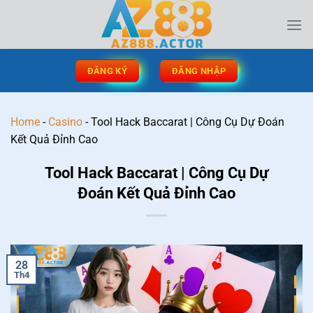
Bỏ
qua
nội
dung
ĐĂNG KÝ
ĐĂNG NHẬP
Home
-
Casino
-
Tool Hack Baccarat | Công Cụ Dự Đoán
Kết Quả Đỉnh Cao
Tool Hack Baccarat | Công Cụ Dự
Đoán Kết Quả Đỉnh Cao
28
Th4