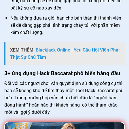
thời, bạn cũng sẽ dễ dàng gặp phải lỗi xung đột nếu có
bất kỳ sự cố nào xảy đến.
Nếu không đưa ra giới hạn cho bản thân thì thành viên
sẽ dễ dàng gặp phải tình trạng cháy túi với phần mềm
kém chất lượng.
XEM THÊM
Blackjack Online | Yêu Cầu Hội Viên Phải
Thật Sự Chú Tâm
3+ ứng dụng Hack Baccarat phổ biến hàng đầu
Đối với các người chơi vẫn quyết định sử dụng công cụ thì
bạn sẽ không khó để tìm thấy một Tool Hack Baccarat phù
hợp. Trong trường hợp vẫn chưa biết đâu là “người bạn
đồng hành” hoàn hảo thì khách hàng có thể tham khảo
một vài gợi ý dưới đây.